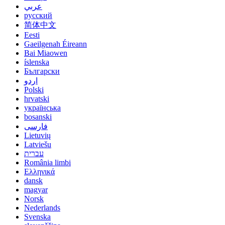
عربي
русский
简体中文
Eesti
Gaeilgenah Éireann
Bai Miaowen
íslenska
Български
اردو
Polski
hrvatski
українська
bosanski
فارسی
Lietuvių
Latviešu
עברית
România limbi
Ελληνικά
dansk
magyar
Norsk
Nederlands
Svenska