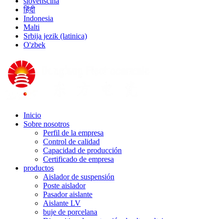
slovenščina
हिंदी
Indonesia
Malti
Srbija jezik (latinica)
O'zbek
Inicio
Sobre nosotros
Perfil de la empresa
Control de calidad
Capacidad de producción
Certificado de empresa
productos
Aislador de suspensión
Poste aislador
Pasador aislante
Aislante LV
buje de porcelana