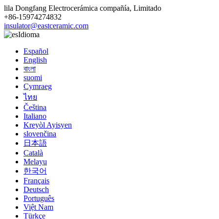
lila Dongfang Electrocerámica compañía, Limitado
+86-15974274832
insulator@eastceramic.com
Idioma
Español
English
বাংলা
suomi
Cymraeg
ไทย
Čeština
Italiano
Kreyòl Ayisyen
slovenčina
日本語
Català
Melayu
한국어
Français
Deutsch
Português
Việt Nam
Türkçe